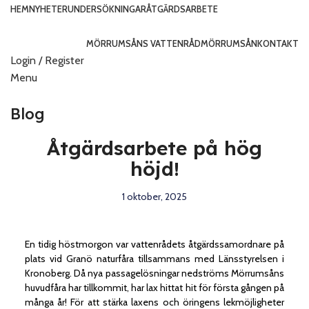
HEM
NYHETER
UNDERSÖKNINGAR
ÅTGÄRDSARBETE
MÖRRUMSÅNS VATTENRÅD
MÖRRUMSÅN
KONTAKT
Login / Register
Menu
Blog
Åtgärdsarbete på hög
höjd!
1 oktober, 2025
En tidig höstmorgon var vattenrådets åtgärdssamordnare på
plats vid Granö naturfåra tillsammans med Länsstyrelsen i
Kronoberg. Då nya passagelösningar nedströms Mörrumsåns
huvudfåra har tillkommit, har lax hittat hit för första gången på
många år! För att stärka laxens och öringens lekmöjligheter