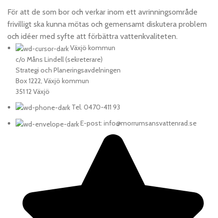
För att de som bor och verkar inom ett avrinningsområde
frivilligt ska kunna mötas och gemensamt diskutera problem
och idéer med syfte att förbättra vattenkvaliteten.
Växjö kommun
c/o Måns Lindell (sekreterare)
Strategi och Planeringsavdelningen
Box 1222, Växjö kommun
351 12 Växjö
Tel. 0470-411 93
E-post: info@morrumsansvattenrad.se