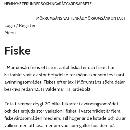
HEM
NYHETER
UNDERSÖKNINGAR
ÅTGÄRDSARBETE
MÖRRUMSÅNS VATTENRÅD
MÖRRUMSÅN
KONTAKT
Login / Register
Menu
Fiske
I Mörrumsån finns ett stort antal fiskarter och fisket har
historiskt varit av stor betydelse för människor som levt runt
avrinningsområdet. Fisket efter lax i Mörrumsåns södra delar
beskrivs redan 1231 i Valdemar II:s jordebok!
Totalt simmar drygt 20 olika fiskarter i avrinningsområdet
och det erbjuds stor variation i fisket. I vattenrådet är flera
fiskevårdsområden medlem. Till höger är de listade och du är
välkommen att läsa mer om vad som gäller hos dem på