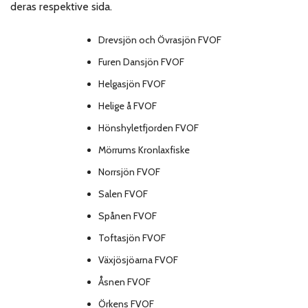
deras respektive sida.
Drevsjön och Övrasjön FVOF
Furen Dansjön FVOF
Helgasjön FVOF
Helige å FVOF
Hönshyletfjorden FVOF
Mörrums Kronlaxfiske
Norrsjön FVOF
Salen FVOF
Spånen FVOF
Toftasjön FVOF
Växjösjöarna FVOF
Åsnen FVOF
Örkens FVOF